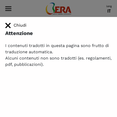
ERA - Leading European Nephrology
Lang
IT
Chiudi
HOME
|
STRONG KIDNEYS
Strong Kidneys
Attenzione
Sensibilizzare sulla salute renale in tutta Europa
I contenuti tradotti in questa pagina sono frutto di
traduzione automatica.
Alcuni contenuti non sono tradotti (es. regolamenti,
pdf, pubblicazioni).