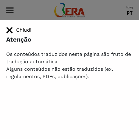
ERA - Leading European Nephrology
Lang
PT
Chiudi
HOME
|
BASES DE REGISTOS E SISTEMAS DE COLETA DE DADOS EM TRANSPLANTE RENAL
Bases de registos e sistemas de
Atenção
coleta de dados em transplante
Os conteúdos traduzidos nesta página são fruto de
renal
tradução automática.
Alguns conteúdos não estão traduzidos (ex.
regulamentos, PDFs, publicações).
Projeto de Pesquisa DESCaRTES
& YNP