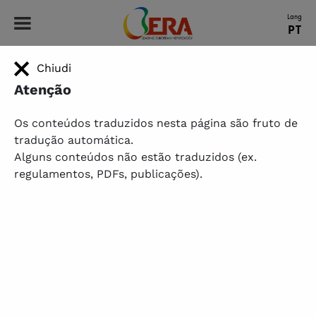
ERA - Leading European Nephrology
Lang
PT
Chiudi
HOME
|
MEMBERSHIP
|
HISTÓRIAS DOS MEMBROS
|
HISTÓRIAS DOS MEMBROS – FELLOWS
|
A
A história de Stefania
HISTÓRIA DE STEFANIA
Atenção
Obtendo habilidades essenciais para pesquisa sobre
Os conteúdos traduzidos nesta página são fruto de
doenças renais raras através da Bolsa de Estudos ERA
tradução automática.
Alguns conteúdos não estão traduzidos (ex.
regulamentos, PDFs, publicações).
Stefania Drovandi