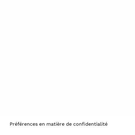
Networking
Membership
Approbations ERA
Rejoignez /
renouvelez
Sociétés Nationales
Appels Ouverts ERA
Autres Sociétés
FAQ
Vos choix en matière de confidentialité
Notification lors de la collecte
NOUS CONTACTER