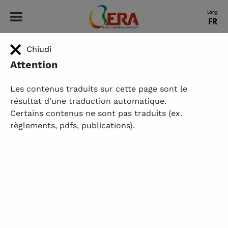
ERA - Leading European Nephrology
Lang
FR
Chiudi
HOME
|
RECHERCHE & ÉDUCATION
|
ERA REGISTRY
|
OUTIL DE RECHERCHE PRD
Outil de recherche PRD
Attention
ERA Registry collecte des données sur le traitement de
Les contenus traduits sur cette page sont le
remplacement rénal par le biais des registres nationaux
résultat d'une traduction automatique.
et régionaux de la néphrologie en Europe et dans les
Certains contenus ne sont pas traduits (ex.
pays limitrophes de l'Europe ou de la mer Méditerranée.
règlements, pdfs, publications).