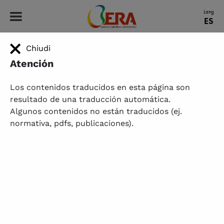
ERA - Leading European Nephrology
Lang
ES
Chiudi
HOME
|
IDENTIFICANDO NUEVOS GENES EN PEDIGREES SIMILARES A ADPKD
Identificando nuevos genes en
Atención
pedigrees similares a ADPKD
Los contenidos traducidos en esta página son
resultado de una traducción automática.
Algunos contenidos no están traducidos (ej.
normativa, pdfs, publicaciones).
Proyecto de Investigación G&K