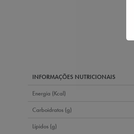
INFORMAÇÕES NUTRICIONAIS
Energia (Kcal)
Carboidratos (g)
Lípidos (g)