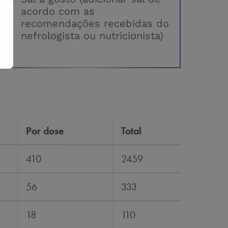
acordo com as
recomendações recebidas do
nefrologista ou nutricionista)
Por dose
Total
410
2459
56
333
18
110