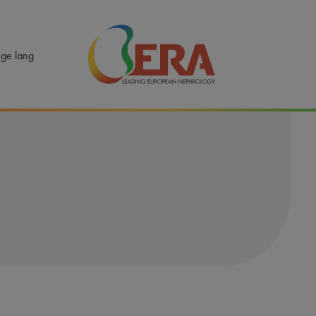
ERA - Leading European Nephrology
ge lang