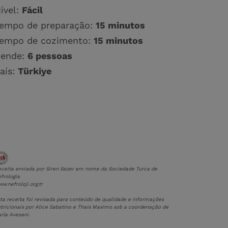
ível:
Fácil
empo de preparação:
15 minutos
empo de cozimento:
15 minutos
ende:
6 pessoas
aís:
Türkiye
ceita enviada por Siren Sezer em nome da Sociedade Turca de
frologia
w.nefroloji.org.tr
ta receita foi revisada para conteúdo de qualidade e informações
tricionais por Alice Sabatino e Thais Maximo sob a coordenação de
rla Avesani.