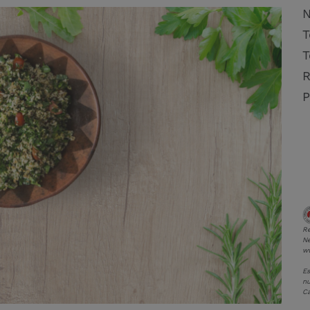
N
T
T
R
P
Re
Ne
ww
Es
nu
Ca