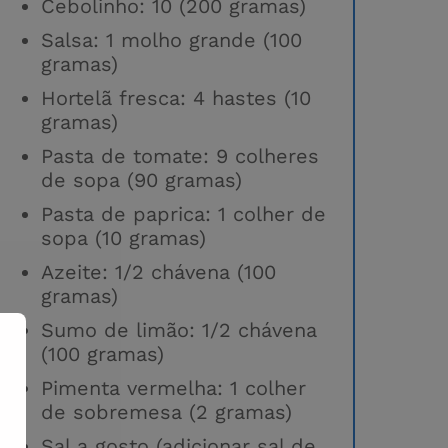
Cebolinho: 10 (200 gramas)
Salsa: 1 molho grande (100
gramas)
Hortelã fresca: 4 hastes (10
gramas)
Pasta de tomate: 9 colheres
de sopa (90 gramas)
Pasta de paprica: 1 colher de
sopa (10 gramas)
Azeite: 1/2 chávena (100
gramas)
Sumo de limão: 1/2 chávena
(100 gramas)
Pimenta vermelha: 1 colher
de sobremesa (2 gramas)
Sal a gosto (adicionar sal de